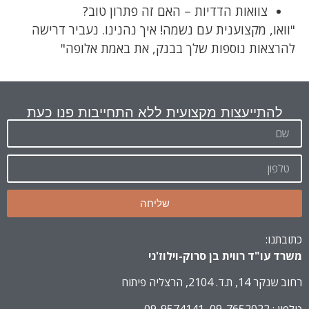
צוואות הדדיות – האם זה פתרון טוב?
"וואו, מקצוענית עם נשמה! איך נהנינו. נעביר דרישה
להרצאות נוספות שלך בבנק, את באמת אלופה"
להתייעצות מקצועית ללא התחייבות פנו כעת
שליחה
כתובתנו:
משרד עו"ד רווית בן סרוק-וילוז'ני
רחוב שנקר 14, ת.ד. 2104, הרצליה פיתוח
טלפון : 09-7652022, 09-9574141